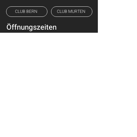
CLUB BERN
CLUB MURTEN
Öffnungszeiten
Reception
Training für Mitglieder
Mo - Fr
08:00 - 21:00
7 / 7
05:00 - 23:00
Sa - So
09:00 - 13:00
Öffnungszeiten Feiertage
Karriere
Feedback
Login
Impressum
Hausordnung
FAQ
AGB
Datenschutz
Certificated by