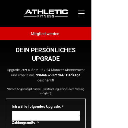
Mitglied werden
DEIN PERSÖNLICHES
UPGRADE
Upgrade jetzt auf ein 12-/ 24 Monate* Abonnement
und erhalte das
SUMMER SPECIAL
Package
geschenkt!
*Dieses Angebot gilt nur bei Direktzahlung (keine Ratenzahlung
möglich).
Ich wähle folgendes Upgrade:
*
Zahlungsmittel
*