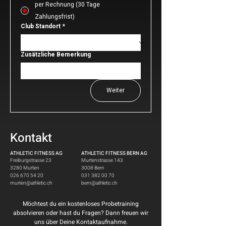
per Rechnung (30 Tage
Zahlungsfrist)
Club Standort
*
Zusätzliche Bemerkung
Weiter
Kontakt
ATHLETIC FITNESS A
G
ATHLETIC FITNESS BERN A
G
Freiburgstrasse 23
Murtenstrasse 143
3280 Murten
3008 Bern
026 670 54 20
031 382 00 70
murten@athletic.ch
bern@athletic.ch
Möchtest du ein kostenloses Probetraining
absolvieren oder hast du Fragen? Dann freuen wir
uns über Deine Kontaktaufnahme.