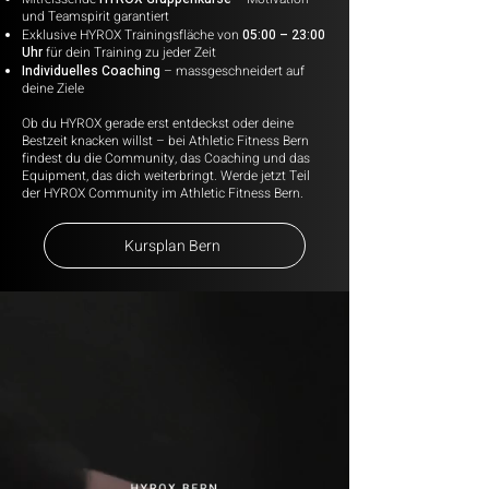
und Teamspirit garantiert
Exklusive HYROX Trainingsfläche von
05:00 – 23:00
Uhr
für dein Training zu jeder Zeit
Individuelles Coaching
– massgeschneidert auf
deine Ziele
Ob du HYROX gerade erst entdeckst oder deine
Bestzeit knacken willst – bei Athletic Fitness Bern
findest du die Community, das Coaching und das
Equipment, das dich weiterbringt. Werde jetzt Teil
der HYROX Community im Athletic Fitness Bern.
Kursplan Bern