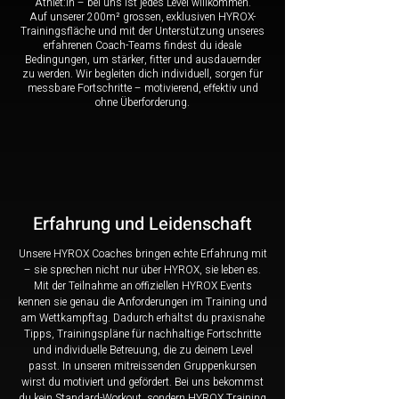
Athlet:in – bei uns ist jedes Level willkommen.
Auf unserer 200m² grossen, exklusiven HYROX-
Trainingsfläche und mit der Unterstützung unseres
erfahrenen Coach-Teams findest du ideale
Bedingungen, um stärker, fitter und ausdauernder
zu werden. Wir begleiten dich individuell, sorgen für
messbare Fortschritte – motivierend, effektiv und
ohne Überforderung.
Erfahrung und Leidenschaft
Unsere HYROX Coaches bringen echte Erfahrung mit
– sie sprechen nicht nur über HYROX, sie leben es.
Mit der Teilnahme an offiziellen HYROX Events
kennen sie genau die Anforderungen im Training und
am Wettkampftag. Dadurch erhältst du praxisnahe
Tipps, Trainingspläne für nachhaltige Fortschritte
und individuelle Betreuung, die zu deinem Level
passt. In unseren mitreissenden Gruppenkursen
wirst du motiviert und gefördert. Bei uns bekommst
du kein Standard-Workout, sondern HYROX Training