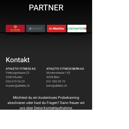
PARTNER
Kontakt
ATHLETIC FITNESS A
G
ATHLETIC FITNESS BERN A
G
Freiburgstrasse 23
Murtenstrasse 143
3280 Murten
3008 Bern
026 670 54 20
031 382 00 70
murten@athletic.ch
bern@athletic.ch
Möchtest du ein kostenloses Probetraining
absolvieren oder hast du Fragen? Dann freuen wir
uns über Deine Kontaktaufnahme.
CLUB BERN
CLUB MURTEN